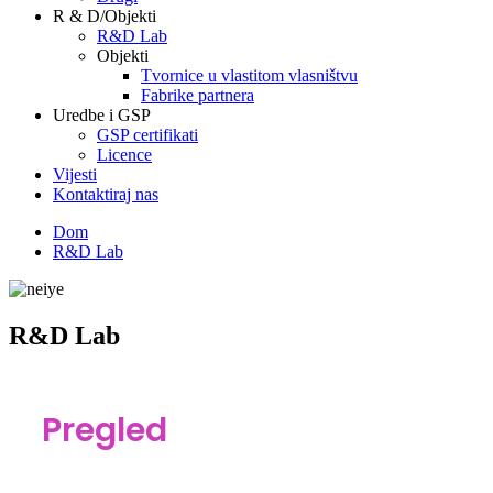
R & D/Objekti
R&D Lab
Objekti
Tvornice u vlastitom vlasništvu
Fabrike partnera
Uredbe i GSP
GSP certifikati
Licence
Vijesti
Kontaktiraj nas
Dom
R&D Lab
R&D Lab
Pregled