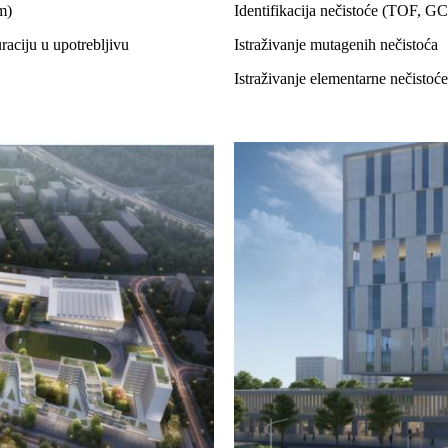
im)
Identifikacija nečistoće (TOF,
raciju u upotrebljivu
Istraživanje mutagenih nečistoća
Istraživanje elementarne nečisto