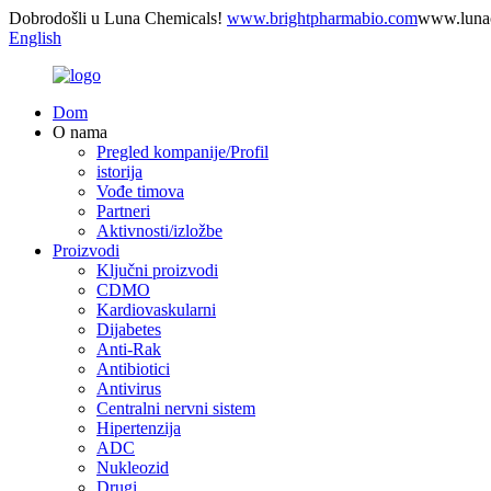
Dobrodošli u Luna Chemicals!
www.brightpharmabio.com
www.luna
English
Dom
O nama
Pregled kompanije/Profil
istorija
Vođe timova
Partneri
Aktivnosti/izložbe
Proizvodi
Ključni proizvodi
CDMO
Kardiovaskularni
Dijabetes
Anti-Rak
Antibiotici
Antivirus
Centralni nervni sistem
Hipertenzija
ADC
Nukleozid
Drugi